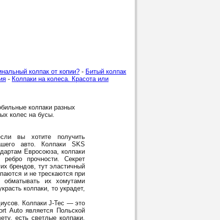
инальный колпак от копии?
-
Битый колпак
ия
-
Колпаки на колеса. Красота или
обильные колпаки разных
лых колес на бусы.
ли вы хотите получить
шего авто. Колпаки SKS
ндартам Евросоюза, колпаки
 ребро прочности. Секрет
гих брендов, тут эластичный
опаются и не трескаются при
м обматывать их хомутами
красть колпаки, то украдет,
диусов. Колпаки J-Tec — это
rt Auto является Польской
ету, есть светлые колпаки,