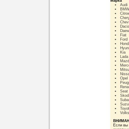
Марка
Audi
BM
Citro
Cher
Chevr
Daci
Daew
Fiat
Ford
Hond
Hyun
Kia
Lada
Maz
Merc
Mitsu
Niss
Opel
Peug
Rena
Seat
Skod
Suba
Suzu
Toyo
Volk
ВНИМАН
Если вы 