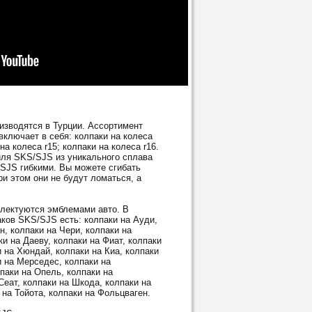
водятся в Турции. Ассортимент
ключает в себя: колпаки на колеса
 на колеса r15; колпаки на колеса r16.
ля SKS/SJS из уникального сплава
/SJS гибкими. Вы можете сгибать
и этом они не будут ломаться, а
ектуются эмблемами авто. В
ков SKS/SJS есть: колпаки на Ауди,
н, колпаки на Чери, колпаки на
и на Даеву, колпаки на Фиат, колпаки
и на Хюндай, колпаки на Киа, колпаки
и на Мерседес, колпаки на
паки на Опель, колпаки на
Сеат, колпаки на Шкода, колпаки на
 на Тойота, колпаки на Фольцваген.