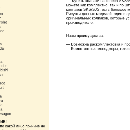
Купить колпаки на колеса SKS/SJ
можете как комплектно, так и по ш
W
колпаков SKS/SJS, есть большое к
en
Рисунки данных моделей, один в о
y
оригинальных колпаков, которые ус
olet
производителе.
a
oo
Наши преимущества:
a
— Возможна раскомплектовка и про
dai
— Компетентные менеджеры, готов
da
edes
bishi
an
eot
ult
a
ru
ki
ta
swagen
ИЕ!
по какой либо причине не