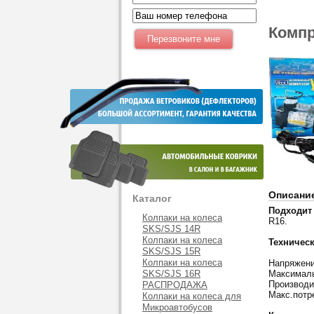
Компр
Описани
Каталог
Подходит
Колпаки на колеса
R16.
SKS/SJS 14R
Колпаки на колеса
Техническ
SKS/SJS 15R
Колпаки на колеса
Напряжени
SKS/SJS 16R
Максималь
Производи
РАСПРОДАЖА
Макс.потр
Колпаки на колеса для
Микроавтобусов