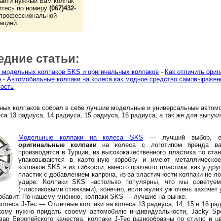
айти нужный Вам колпак
итесь по номеру
(067)432-
профессиональной
ацией.
едние статьи:
 модельных колпаков SKS и оригинальных колпаков
-
Как отличить ориг
е
-
Автомобильные колпаки на колеса как модное средство самовыражен
ость
ных колпаков собрал в себе лучшие модельные и универсальные автом
са 13 радиуса, 14 радиуса, 15 радиуса, 16 радиуса, а так же для выпук
Модельные колпаки на колеса SKS
— лучший выбор, ес
оригинальные колпаки
на колеса с логотипом бренда ва
производятся в Турции, из высококачественного пластика по ста
упаковываются в картонную коробку и имеют металлическое
колпаков SKS в их гибкости, вместо прочного пластика, как у дру
пластик с добавлением капрона, из-за эластичности колпаки не л
ударе. Колпаки SKS настолько популярны, что мы советуе
(пластиковыми стяжками), конечно, если жулик уж очень захочет у
избавит. По нашему мнению, колпаки SKS — лучшие на рынке.
олеса J-Tec — Отличные колпаки на колеса 13 радиуса, 14, 15 и 16 ра
кому нужно придать своему автомобилю индивидуальности, Jacky Spo
вар Европейского качества, колпаки J-Tec разнообразны по стилю и цв