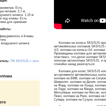
ация:
анометра: Есть
ра питания: 2,7 м
душного шланга: 1,15 м
к под клемы: Есть
умка для хранения
работы
:
Прикуриватель и Клемы
топа
Колпаки на колеса SKS/SJS произ
 воздушного шланга:
автомобильных колпаков SKS/SJS в
r13; колпаки на колеса r14; колпаки
Произведены колпаки для автомоби
пластмасс, что делат колпаки SKS
пополам автоколпаки SKS/SJS, и пр
итель:
TM SKS/SJS с лого
спокойно назад разогнуться.
Колпаки для колес SKS/SJS копл
ассортименте автомобильных колпа
колпака
колпаки на БМВ, колпаки на Ситрое
Шевролет, колпаки на Дачия, колпак
на Форд, колпаки на Хонда, колпак
на Лада, колпаки на Мазда, колпак
Митсубиши, колпаки на Ниссан, кол
Пежо, колпаки на Рено, колпаки на 
Субару, колпаки на Сузуки, колпаки
вто