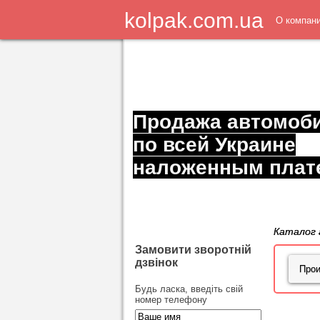
kolpak.com.ua
О компан
Продажа автомоб
по всей Украине
наложенным плат
Каталог 
Замовити зворотній
дзвінок
Будь ласка, введіть свій
номер телефону