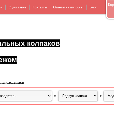
Кор
ии
О доставке
Контакты
Ответы на вопросы
Блог
ильных колпаков
ежом
автоколпаков