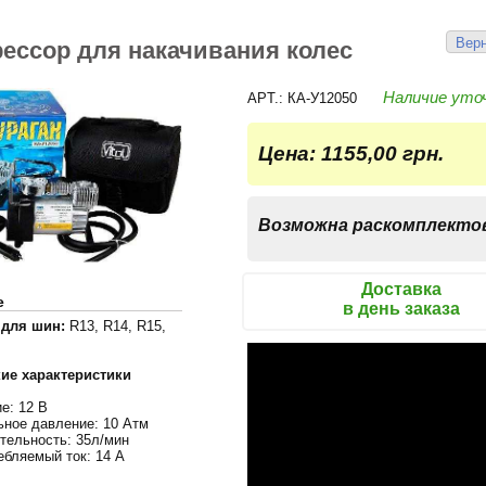
Верн
ессор для накачивания колес
Наличие уто
APT.: КА-У12050
Цена:
1155,00 грн.
Возможна раскомплекто
Доставка
е
в день заказа
 для шин:
R13, R14, R15,
ие характеристики
е: 12 В
ное давление: 10 Атм
тельность: 35л/мин
ебляемый ток: 14 А