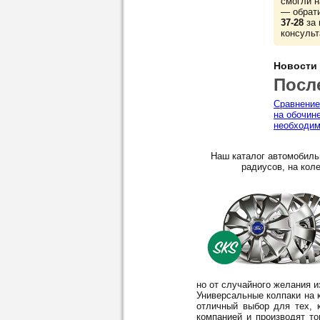
смогли н
— обрат
37-28
за 
консульт
Новости
Посл
Сравнение
на обочин
необходим
Наш каталог автомобиль
радиусов, на коле
но от случайного желания 
Универсальные колпаки на к
отличный выбор для тех, 
компанией и производят то