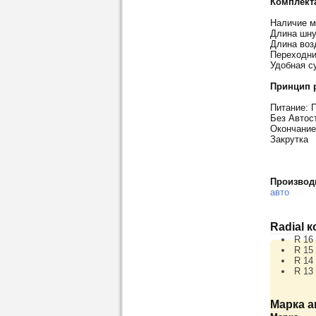
Комплект
Наличие м
Длина шну
Длина воз
Переходни
Удобная с
Принцип 
Питание: 
Без Автос
Окончание
Закрутка
Производ
авто
Radial 
R 16
R 15
R 14
R 13
Марка а