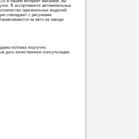
S в нашем интернет магазине, вы
тучно. В ассортименте автомобильных
олличество оригинальных моделей.
дин совпадают с рисунками
танавливаются на авто на заводе
дажа колпака поштучно.
ые дать качественную консультацию.