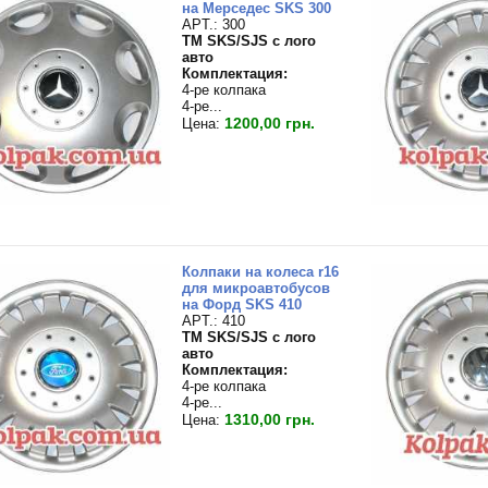
на Мерседес SKS 300
APT.: 300
TM SKS/SJS с лого
авто
Комплектация:
4-ре колпака
4-ре...
1200,00 грн.
Цена:
Колпаки на колеса r16
для микроавтобусов
на Форд SKS 410
APT.: 410
TM SKS/SJS с лого
авто
Комплектация:
4-ре колпака
4-ре...
1310,00 грн.
Цена: