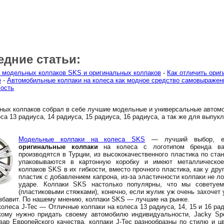
едние статьи:
 модельных колпаков SKS и оригинальных колпаков
-
Как отличить ориг
е
-
Автомобильные колпаки на колеса как модное средство самовыражен
ость
ных колпаков собрал в себе лучшие модельные и универсальные автом
са 13 радиуса, 14 радиуса, 15 радиуса, 16 радиуса, а так же для выпук
Модельные колпаки на колеса SKS
— лучший выбор, ес
оригинальные колпаки
на колеса с логотипом бренда ва
производятся в Турции, из высококачественного пластика по ста
упаковываются в картонную коробку и имеют металлическое
колпаков SKS в их гибкости, вместо прочного пластика, как у дру
пластик с добавлением капрона, из-за эластичности колпаки не л
ударе. Колпаки SKS настолько популярны, что мы советуе
(пластиковыми стяжками), конечно, если жулик уж очень захочет у
избавит. По нашему мнению, колпаки SKS — лучшие на рынке.
олеса J-Tec — Отличные колпаки на колеса 13 радиуса, 14, 15 и 16 ра
кому нужно придать своему автомобилю индивидуальности, Jacky Spo
вар Европейского качества, колпаки J-Tec разнообразны по стилю и цв