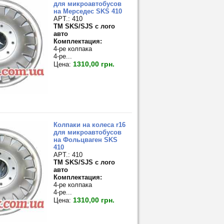
для микроавтобусов
на Мерседес SKS 410
APT.: 410
TM SKS/SJS с лого
авто
Комплектация:
4-ре колпака
4-ре...
1310,00 грн.
Цена:
Колпаки на колеса r16
для микроавтобусов
на Фольцваген SKS
410
APT.: 410
TM SKS/SJS с лого
авто
Комплектация:
4-ре колпака
4-ре...
1310,00 грн.
Цена: