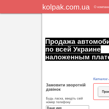
kolpak.com.ua
О компан
Продажа автомоб
по всей Украине
наложенным плат
Каталог 
Замовити зворотній
дзвінок
Будь ласка, введіть свій
номер телефону