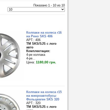
Показано 1 - 10 из 10
Колпаки на колеса r16
на Рено SKS 406
APT.: 406
TM SKS/SJS с лого
авто
Комплектация:
4-ре колпака
4-ре...
1180,00 грн.
Цена:
Колпаки на колеса r15
на микроавтобусы
Фольцваген SKS 320
APT.: 320
TM SKS/SJS с лого