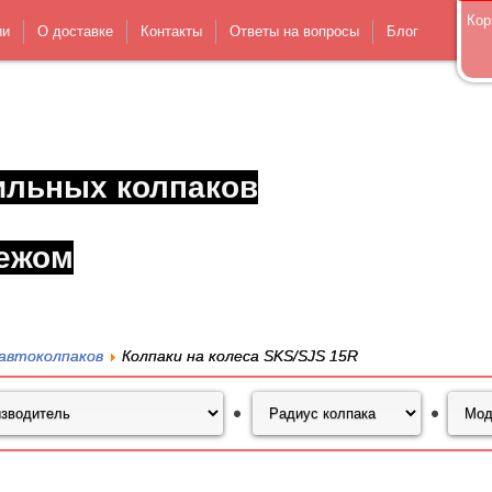
Кор
ии
О доставке
Контакты
Ответы на вопросы
Блог
ильных колпаков
ежом
автоколпаков
Колпаки на колеса SKS/SJS 15R