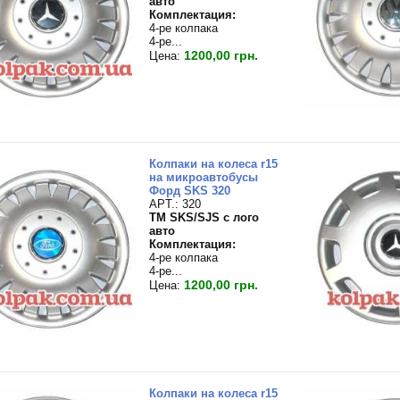
авто
Комплектация:
4-ре колпака
4-ре...
1200,00 грн.
Цена:
Колпаки на колеса r15
на микроавтобусы
Форд SKS 320
APT.: 320
TM SKS/SJS с лого
авто
Комплектация:
4-ре колпака
4-ре...
1200,00 грн.
Цена:
Колпаки на колеса r15