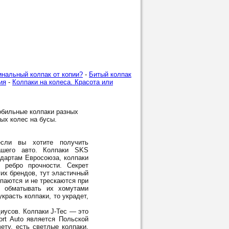
инальный колпак от копии?
-
Битый колпак
ия
-
Колпаки на колеса. Красота или
обильные колпаки разных
лых колес на бусы.
ли вы хотите получить
шего авто. Колпаки SKS
ндартам Евросоюза, колпаки
 ребро прочности. Секрет
гих брендов, тут эластичный
опаются и не трескаются при
м обматывать их хомутами
красть колпаки, то украдет,
диусов. Колпаки J-Tec — это
rt Auto является Польской
ету, есть светлые колпаки,