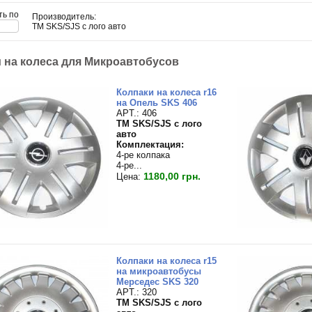
ть по
Производитель:
TM SKS/SJS с лого авто
 на колеса для Микроавтобусов
Колпаки на колеса r16
на Опель SKS 406
APT.: 406
TM SKS/SJS с лого
авто
Комплектация:
4-ре колпака
4-ре...
1180,00 грн.
Цена:
Колпаки на колеса r15
на микроавтобусы
Мерседес SKS 320
APT.: 320
TM SKS/SJS с лого