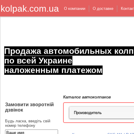
kolpak.com.ua
О компании
О доставке
Контак
Продажа автомобильных колп
по всей Украине
наложенным платежом
Каталог автоколпаков
Замовити зворотній
дзвінок
Будь ласка, введіть свій
номер телефону