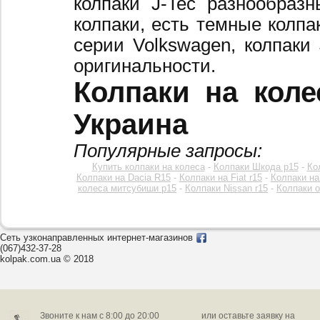
колпаки J-Tec разнообраз
колпаки, есть темные колпа
серии Volkswagen, колпаки
оригинальности.
Колпаки на коле
Украина
Популярные запросы:
Купить колпаки на колеса
-
Колпаки Шкода р15
-
Ко
Колпаки на Dacia R15
-
Колпаки на Fiat r15
-
Колпаки на
колеса митсубиши р15
-
Колпаки Nissan r15
-
Колпаки o
Сеть узконаправленных интернет-магазинов
(067)432-37-28
kolpak.com.ua © 2018
Звоните к нам c 8:00 до 20:00
или оставьте заявку на