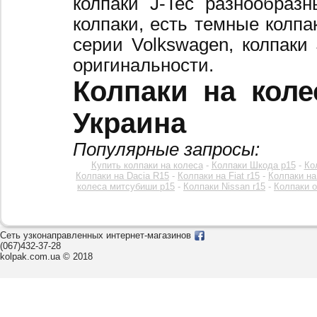
колпаки J-Tec разнообраз
колпаки, есть темные колпа
серии Volkswagen, колпаки
оригинальности.
Колпаки на коле
Украина
Популярные запросы:
Купить колпаки на колеса
-
Колпаки Шкода р15
-
Ко
Колпаки на Dacia R15
-
Колпаки на Fiat r15
-
Колпаки на
колеса митсубиши р15
-
Колпаки Nissan r15
-
Колпаки o
Сеть узконаправленных интернет-магазинов
(067)432-37-28
kolpak.com.ua © 2018
Звоните к нам c 8:00 до 20:00
или оставьте заявку на