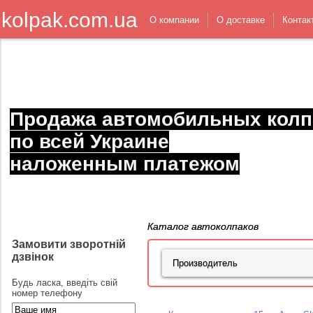
kolpak.com.ua
О компании
О доставке
Контак
Продажа автомобильных колп
по всей Украине
наложенным платежом
Каталог автоколпаков
Замовити зворотній
дзвінок
Будь ласка, введіть свій
номер телефону