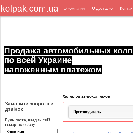
kolpak.com.ua
О компании
О доставке
Контак
Продажа автомобильных колп
по всей Украине
наложенным платежом
Каталог автоколпаков
Замовити зворотній
дзвінок
Будь ласка, введіть свій
номер телефону