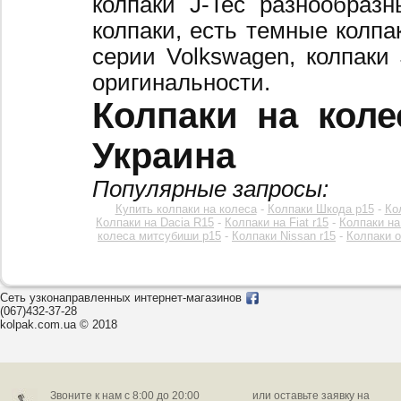
колпаки J-Tec разнообраз
колпаки, есть темные колпа
серии Volkswagen, колпаки
оригинальности.
Колпаки на коле
Украина
Популярные запросы:
Купить колпаки на колеса
-
Колпаки Шкода р15
-
Ко
Колпаки на Dacia R15
-
Колпаки на Fiat r15
-
Колпаки на
колеса митсубиши р15
-
Колпаки Nissan r15
-
Колпаки o
Сеть узконаправленных интернет-магазинов
(067)432-37-28
kolpak.com.ua © 2018
Звоните к нам c 8:00 до 20:00
или оставьте заявку на