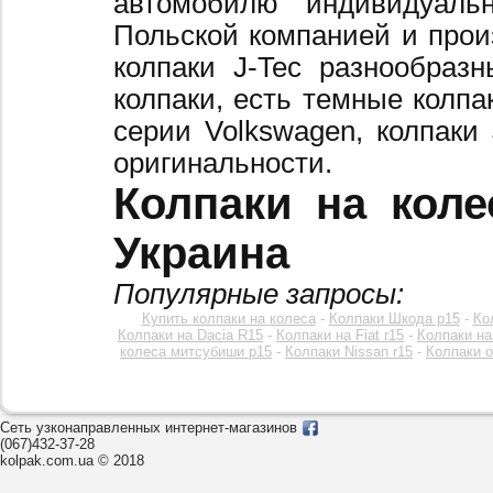
автомобилю индивидуальн
Польской компанией и произ
колпаки J-Tec разнообраз
колпаки, есть темные колпа
серии Volkswagen, колпаки
оригинальности.
Колпаки на коле
Украина
Популярные запросы:
Купить колпаки на колеса
-
Колпаки Шкода р15
-
Ко
Колпаки на Dacia R15
-
Колпаки на Fiat r15
-
Колпаки на
колеса митсубиши р15
-
Колпаки Nissan r15
-
Колпаки o
Сеть узконаправленных интернет-магазинов
(067)432-37-28
kolpak.com.ua © 2018