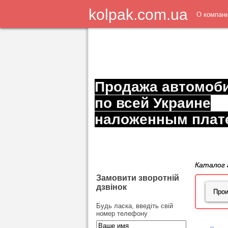
kolpak.com.ua
О компан
Продажа автомоб
по всей Украине
наложенным плат
Каталог 
Замовити зворотній
дзвінок
Будь ласка, введіть свій
номер телефону