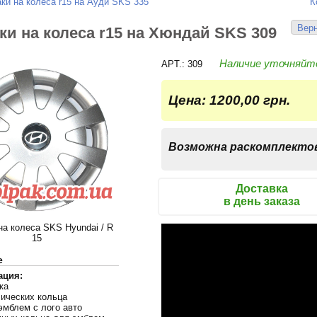
ки на колеса r15 на Ауди SKS 335
К
Верн
ки на колеса r15 на Хюндай SKS 309
Наличие уточняйт
APT.: 309
Цена:
1200,00 грн.
Возможна раскомплекто
Доставка
в день заказа
на колеса SKS Hyundai / R
15
е
ация:
ка
лических кольца
эмблем с лого авто