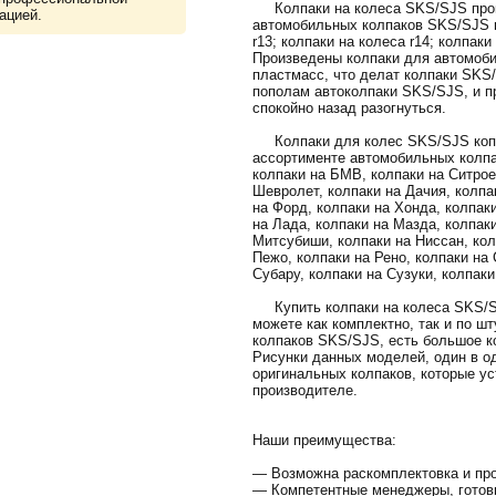
Колпаки на колеса SKS/SJS произ
ацией.
автомобильных колпаков SKS/SJS в
r13; колпаки на колеса r14; колпаки
Произведены колпаки для автомоби
пластмасс, что делат колпаки SKS
пополам автоколпаки SKS/SJS, и пр
спокойно назад разогнуться.
Колпаки для колес SKS/SJS копл
ассортименте автомобильных колпа
колпаки на БМВ, колпаки на Ситрое
Шевролет, колпаки на Дачия, колпак
на Форд, колпаки на Хонда, колпак
на Лада, колпаки на Мазда, колпак
Митсубиши, колпаки на Ниссан, кол
Пежо, колпаки на Рено, колпаки на 
Субару, колпаки на Сузуки, колпаки
Купить колпаки на колеса SKS/SJ
можете как комплектно, так и по ш
колпаков SKS/SJS, есть большое к
Рисунки данных моделей, один в о
оригинальных колпаков, которые ус
производителе.
Наши преимущества:
— Возможна раскомплектовка и про
— Компетентные менеджеры, готов