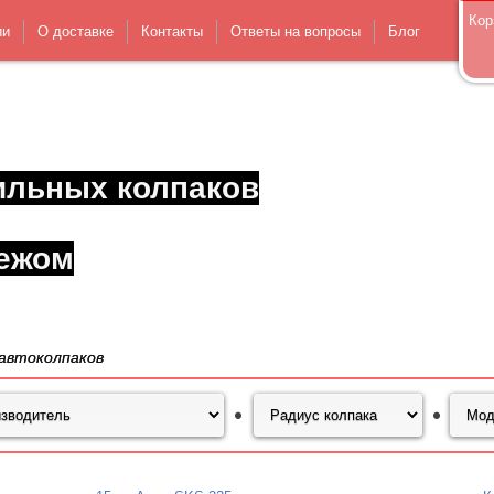
Кор
ии
О доставке
Контакты
Ответы на вопросы
Блог
ильных колпаков
ежом
автоколпаков