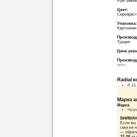
4-ре зажи
Цвет:
Серебрис
Упаковка:
Картонная
Производ
Турция
Цена указ
Производ
авто
Radial 
R 15
Марка а
Марка
Hyun
ВНИМАН
Если вы 
смогли н
— обрат
37-28
за 