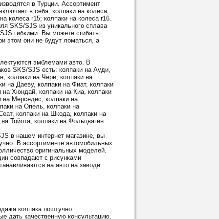
водятся в Турции. Ассортимент
ключает в себя: колпаки на колеса
 на колеса r15; колпаки на колеса r16.
ля SKS/SJS из уникального сплава
/SJS гибкими. Вы можете сгибать
и этом они не будут ломаться, а
ектуются эмблемами авто. В
ков SKS/SJS есть: колпаки на Ауди,
н, колпаки на Чери, колпаки на
и на Даеву, колпаки на Фиат, колпаки
и на Хюндай, колпаки на Киа, колпаки
и на Мерседес, колпаки на
паки на Опель, колпаки на
Сеат, колпаки на Шкода, колпаки на
 на Тойота, колпаки на Фольцваген.
S в нашем интернет магазине, вы
тучно. В ассортименте автомобильных
олличество оригинальных моделей.
дин совпадают с рисунками
танавливаются на авто на заводе
дажа колпака поштучно.
ые дать качественную консультацию.