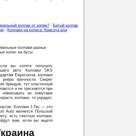
инальный колпак от копии?
-
Битый колпак
ия
-
Колпаки на колеса. Красота или
обильные колпаки разных
лых колес на бусы.
ли вы хотите получить
шего авто. Колпаки SKS
ндартам Евросоюза, колпаки
 ребро прочности. Секрет
гих брендов, тут эластичный
опаются и не трескаются при
м обматывать их хомутами
красть колпаки, то украдет,
диусов. Колпаки J-Tec — это
rt Auto является Польской
ету, есть светлые колпаки,
дойдут вам, если вы ищете
Украина