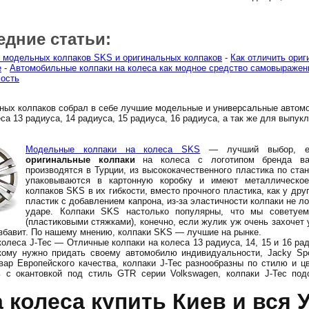
едние статьи:
 модельных колпаков SKS и оригинальных колпаков
-
Как отличить ориг
е
-
Автомобильные колпаки на колеса как модное средство самовыражен
ость
ных колпаков собрал в себе лучшие модельные и универсальные автом
са 13 радиуса, 14 радиуса, 15 радиуса, 16 радиуса, а так же для выпук
Модельные колпаки на колеса SKS
— лучший выбор, ес
оригинальные колпаки
на колеса с логотипом бренда ва
производятся в Турции, из высококачественного пластика по ста
упаковываются в картонную коробку и имеют металлическое
колпаков SKS в их гибкости, вместо прочного пластика, как у дру
пластик с добавлением капрона, из-за эластичности колпаки не л
ударе. Колпаки SKS настолько популярны, что мы советуе
(пластиковыми стяжками), конечно, если жулик уж очень захочет у
избавит. По нашему мнению, колпаки SKS — лучшие на рынке.
олеса J-Tec — Отличные колпаки на колеса 13 радиуса, 14, 15 и 16 ра
кому нужно придать своему автомобилю индивидуальности, Jacky Spo
вар Европейского качества, колпаки J-Tec разнообразны по стилю и цв
ь с окантовкой под стиль GTR серии Volkswagen, колпаки J-Tec по
 колеса купить Киев и вся 