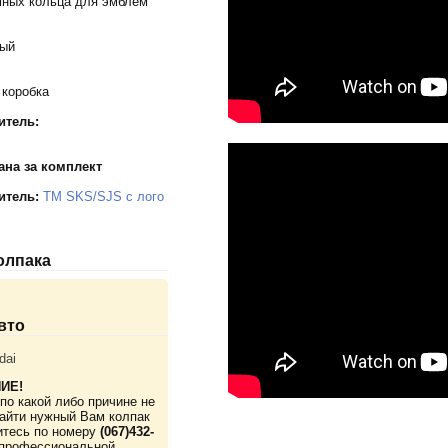
мных кольца для эмблем
тый
 коробка
итель:
ана за комплект
итель:
TM SKS/SJS с лого
колпака
вто
dai
ИЕ!
по какой либо причине не
айти нужный Вам колпак
итесь по номеру
(067)432-
профессиональной