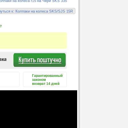
олпаки на колеса r15 на Чери SKS 335
уться к: Колпаки на колеса SKS/SJS 15R
е
вка
Гарантированный
законом
возврат 14 дней