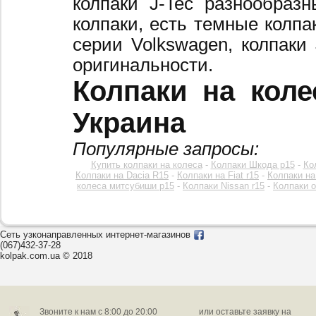
колпаки J-Tec разнообраз
колпаки, есть темные колпа
серии Volkswagen, колпаки
оригинальности.
Колпаки на коле
Украина
Популярные запросы:
Купить колпаки на колеса
-
Колпаки Шкода р15
-
Ко
Колпаки на Dacia R15
-
Колпаки на Fiat r15
-
Колпаки на
колеса митсубиши р15
-
Колпаки Nissan r15
-
Колпаки o
Сеть узконаправленных интернет-магазинов
(067)432-37-28
kolpak.com.ua © 2018
Звоните к нам c 8:00 до 20:00
или оставьте заявку на