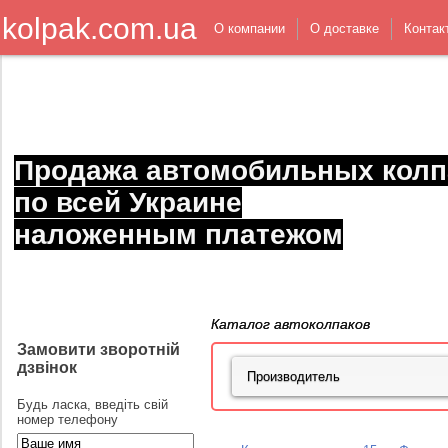
kolpak.com.ua
О компании
О доставке
Контак
Продажа автомобильных колп
по всей Украине
наложенным платежом
Каталог автоколпаков
Замовити зворотній
дзвінок
Будь ласка, введіть свій
номер телефону