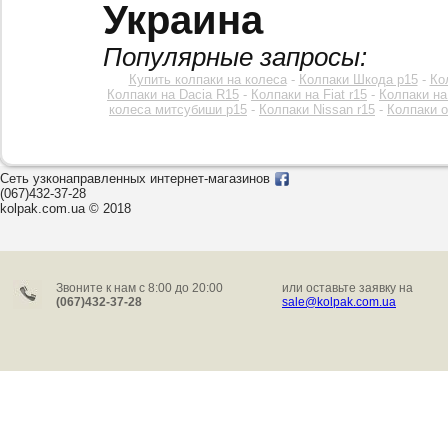
Украина
Популярные запросы:
Купить колпаки на колеса
-
Колпаки Шкода р15
-
Ко
Колпаки на Dacia R15
-
Колпаки на Fiat r15
-
Колпаки на
колеса митсубиши р15
-
Колпаки Nissan r15
-
Колпаки o
Сеть узконаправленных интернет-магазинов
(067)432-37-28
kolpak.com.ua © 2018
Звоните к нам c 8:00 до 20:00
или оставьте заявку на
(067)432-37-28
sale@kolpak.com.ua