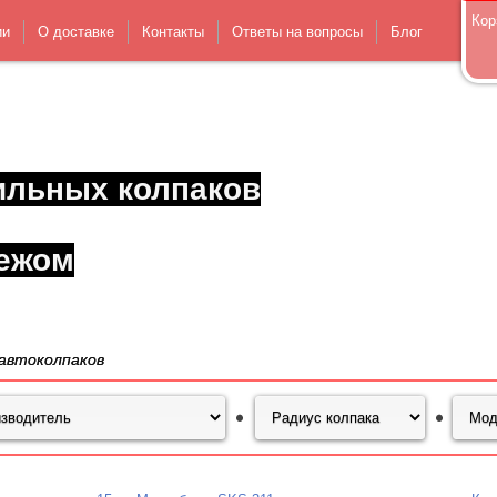
Кор
ии
О доставке
Контакты
Ответы на вопросы
Блог
ильных колпаков
ежом
автоколпаков