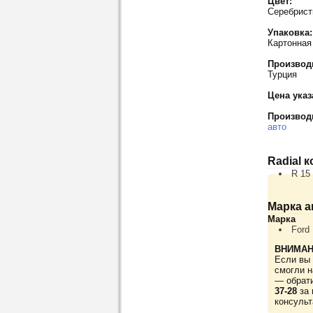
Цвет:
Серебрис
Упаковка:
Картонная
Производ
Турция
Цена указ
Производ
авто
Radial 
R 15
Марка а
Марка
Ford
ВНИМАН
Если вы 
смогли н
— обрат
37-28
за 
консульт