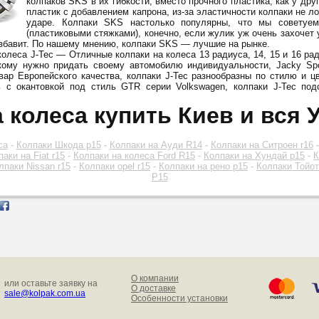
колпаков SKS в их гибкости, вместо прочного пластика, как у дру
пластик с добавлением капрона, из-за эластичности колпаки не л
ударе. Колпаки SKS настолько популярны, что мы советуе
(пластиковыми стяжками), конечно, если жулик уж очень захочет у
избавит. По нашему мнению, колпаки SKS — лучшие на рынке.
олеса J-Tec — Отличные колпаки на колеса 13 радиуса, 14, 15 и 16 ра
кому нужно придать своему автомобилю индивидуальности, Jacky Spo
вар Европейского качества, колпаки J-Tec разнообразны по стилю и цв
ь с окантовкой под стиль GTR серии Volkswagen, колпаки J-Tec по
 колеса купить Киев и вся 
са
-
Колпаки Шкода р15
-
Колпаки на Ауди R14
-
Колпаки на Ситроен r16
аки на Fiat r15
-
Колпаки на колеса Ford R15
-
Колпаки на Хундай р15
-
К
лпаки Nissan r15
-
Колпаки opel r15
-
Колпаки на рено р15
-
Колпаки Тойот
Р15
О компании
или оставьте заявку на
О доставке
sale@kolpak.com.ua
Особенности установки