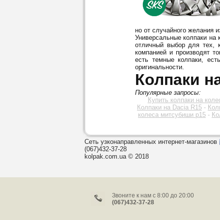
но от случайного желания 
Универсальные колпаки на к
отличный выбор для тех, 
компанией и производят то
есть темные колпаки, ест
оригинальности.
Колпаки на
Популярные запросы:
Купить колпаки на коле
Колпаки на Dacia R15
-
Колп
колеса митсубиши р15
-
Ко
Сеть узконаправленных интернет-магазинов
(067)432-37-28
kolpak.com.ua © 2018
Звоните к нам c 8:00 до 20:00
(067)432-37-28