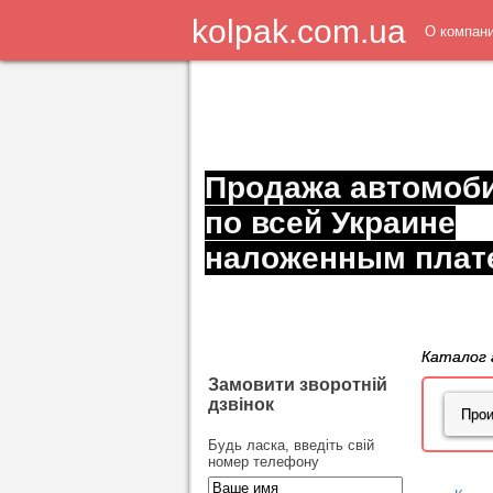
kolpak.com.ua
О компан
Продажа автомоб
по всей Украине
наложенным плат
Каталог 
Замовити зворотній
дзвінок
Будь ласка, введіть свій
номер телефону