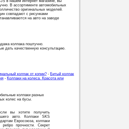
S в нашем интернет магазине, вы
тучно. В ассортименте автомобильных
олличество оригинальных моделей.
дин совпадают с рисунками
танавливаются на авто на заводе
дажа колпака поштучно.
ые дать качественную консультацию.
инальный колпак от копии?
-
Битый колпак
ия
-
Колпаки на колеса. Красота или
обильные колпаки разных
лых колес на бусы.
ли вы хотите получить
шего авто. Колпаки SKS
ндартам Евросоюза, колпаки
 ребро прочности. Секрет