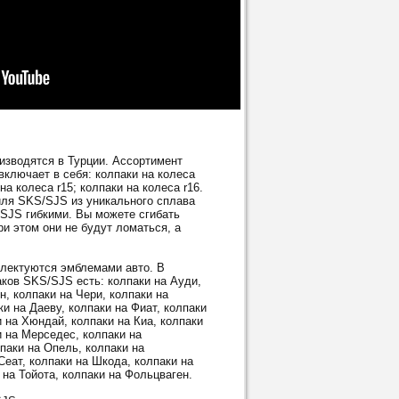
водятся в Турции. Ассортимент
ключает в себя: колпаки на колеса
 на колеса r15; колпаки на колеса r16.
ля SKS/SJS из уникального сплава
/SJS гибкими. Вы можете сгибать
и этом они не будут ломаться, а
ектуются эмблемами авто. В
ков SKS/SJS есть: колпаки на Ауди,
н, колпаки на Чери, колпаки на
и на Даеву, колпаки на Фиат, колпаки
и на Хюндай, колпаки на Киа, колпаки
и на Мерседес, колпаки на
паки на Опель, колпаки на
Сеат, колпаки на Шкода, колпаки на
 на Тойота, колпаки на Фольцваген.