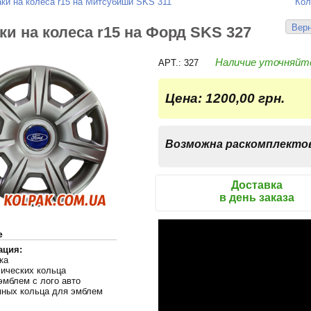
ки на колеса r15 на Митсубиши SKS 311
Кол
Верн
ки на колеса r15 на Форд SKS 327
Наличие уточняйт
APT.: 327
Цена:
1200,00 грн.
Возможна раскомплекто
Доставка
в день заказа
е
ация:
ка
лических кольца
эмблем с лого авто
мных кольца для эмблем