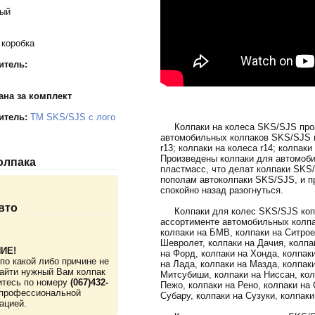
тый
 коробка
итель:
ана за комплект
итель:
TM SKS/SJS с лого
Колпаки на колеса SKS/SJS произ
автомобильных колпаков SKS/SJS в
r13; колпаки на колеса r14; колпаки
Произведены колпаки для автомоби
колпака
пластмасс, что делат колпаки SKS
пополам автоколпаки SKS/SJS, и пр
спокойно назад разогнуться.
вто
Колпаки для колес SKS/SJS копл
ассортименте автомобильных колпа
колпаки на БМВ, колпаки на Ситрое
Шевролет, колпаки на Дачия, колпак
ИЕ!
на Форд, колпаки на Хонда, колпак
по какой либо причине не
на Лада, колпаки на Мазда, колпак
айти нужный Вам колпак
Митсубиши, колпаки на Ниссан, кол
итесь по номеру
(067)432-
Пежо, колпаки на Рено, колпаки на 
профессиональной
Субару, колпаки на Сузуки, колпаки
ацией.