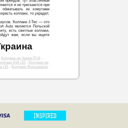
гих брендов, тут эластичный
опаются и не трескаются при
м обматывать их хомутами
красть колпаки, то украдет,
диусов. Колпаки J-Tec — это
rt Auto является Польской
ету, есть светлые колпаки,
дойдут вам, если вы ищете
Украина
-
Колпаки на Черри Р14
-
олпаки KIA r15
-
Колпаки на
а r15
-
Колпаки Фольцваген