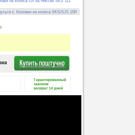
паки на колеса r15 на Ниссан SKS 311
уться к: Колпаки на колеса SKS/SJS 15R
е
вка
Гарантированный
законом
возврат 14 дней