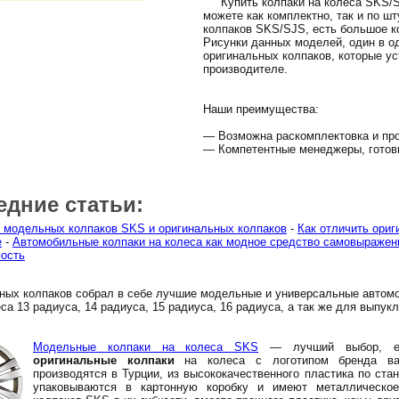
Купить колпаки на колеса SKS/SJ
можете как комплектно, так и по ш
колпаков SKS/SJS, есть большое к
Рисунки данных моделей, один в о
оригинальных колпаков, которые ус
производителе.
Наши преимущества:
— Возможна раскомплектовка и про
— Компетентные менеджеры, готов
едние статьи:
 модельных колпаков SKS и оригинальных колпаков
-
Как отличить ориг
е
-
Автомобильные колпаки на колеса как модное средство самовыражен
ость
ных колпаков собрал в себе лучшие модельные и универсальные автом
са 13 радиуса, 14 радиуса, 15 радиуса, 16 радиуса, а так же для выпук
Модельные колпаки на колеса SKS
— лучший выбор, ес
оригинальные колпаки
на колеса с логотипом бренда ва
производятся в Турции, из высококачественного пластика по ста
упаковываются в картонную коробку и имеют металлическое