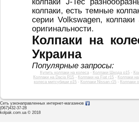
колпаки J-Tec разнообраз
колпаки, есть темные колпа
серии Volkswagen, колпаки
оригинальности.
Колпаки на коле
Украина
Популярные запросы:
Купить колпаки на колеса
-
Колпаки Шкода р15
-
Ко
Колпаки на Dacia R15
-
Колпаки на Fiat r15
-
Колпаки на
колеса митсубиши р15
-
Колпаки Nissan r15
-
Колпаки o
Сеть узконаправленных интернет-магазинов
(067)432-37-28
kolpak.com.ua © 2018
Звоните к нам c 8:00 до 20:00
или оставьте заявку на