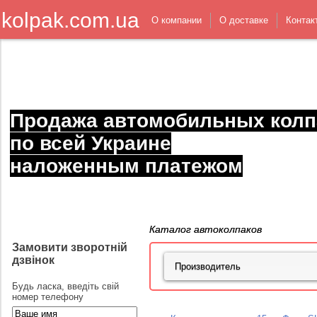
kolpak.com.ua
О компании
О доставке
Контак
Продажа автомобильных колп
по всей Украине
наложенным платежом
Каталог автоколпаков
Замовити зворотній
дзвінок
Будь ласка, введіть свій
номер телефону