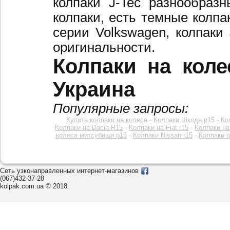
колпаки J-Tec разнообраз
колпаки, есть темные колпа
серии Volkswagen, колпаки
оригинальности.
Колпаки на коле
Украина
Популярные запросы:
Купить колпаки на колеса
-
Колпаки Шкода р15
-
Ко
Колпаки на Dacia R15
-
Колпаки на Fiat r15
-
Колпаки на
колеса митсубиши р15
-
Колпаки Nissan r15
-
Колпаки o
Сеть узконаправленных интернет-магазинов
(067)432-37-28
kolpak.com.ua © 2018
Звоните к нам c 8:00 до 20:00
или оставьте заявку на