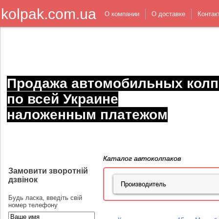
kolpak.com.ua
О компании
О доставке
Контак
Продажа автомобильных колп
по всей Украине
наложенным платежом
Каталог автоколпаков
Замовити зворотній
дзвінок
Будь ласка, введіть свій
номер телефону