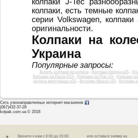
колпаки J-Tec разнообраз
колпаки, есть темные колпа
серии Volkswagen, колпаки
оригинальности.
Колпаки на коле
Украина
Популярные запросы:
Купить колпаки на колеса
-
Колпаки Шкода р15
-
Ко
Колпаки на Dacia R15
-
Колпаки на Fiat r15
-
Колпаки на
колеса митсубиши р15
-
Колпаки Nissan r15
-
Колпаки o
Сеть узконаправленных интернет-магазинов
(067)432-37-28
kolpak.com.ua © 2018
Звоните к нам c 8:00 до 20:00
или оставьте заявку на