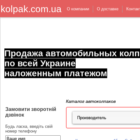
kolpak.com.ua
О компании
О доставке
Контак
Продажа автомобильных колп
по всей Украине
наложенным платежом
Каталог автоколпаков
Замовити зворотній
дзвінок
Будь ласка, введіть свій
номер телефону