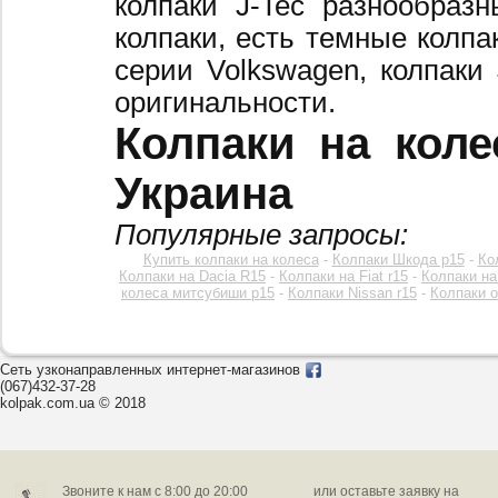
колпаки J-Tec разнообраз
колпаки, есть темные колпа
серии Volkswagen, колпаки
оригинальности.
Колпаки на коле
Украина
Популярные запросы:
Купить колпаки на колеса
-
Колпаки Шкода р15
-
Ко
Колпаки на Dacia R15
-
Колпаки на Fiat r15
-
Колпаки на
колеса митсубиши р15
-
Колпаки Nissan r15
-
Колпаки o
Сеть узконаправленных интернет-магазинов
(067)432-37-28
kolpak.com.ua © 2018
Звоните к нам c 8:00 до 20:00
или оставьте заявку на